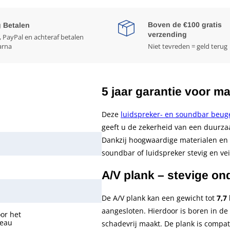
Boven de €100 gratis
g Betalen
verzending
, PayPal en achteraf betalen
arna
Niet tevreden = geld terug
5 jaar garantie voor m
Deze
luidspreker- en soundbar beug
geeft u de zekerheid van een duurz
Dankzij hoogwaardige materialen en
soundbar of luidspreker stevig en vei
A/V plank – stevige o
De A/V plank kan een gewicht tot
7,7 
aangesloten. Hierdoor is boren in de
oor het
teau
schadevrij maakt. De plank is compa