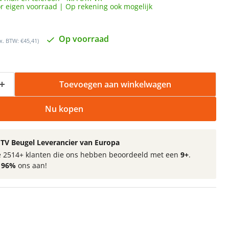
or eigen voorraad | Op rekening ook mogelijk
prijs
s
Op voorraad
x. BTW: €45,41)
Toevoegen aan winkelwagen
Nu kopen
TV Beugel Leverancier van Europa
 de 2514+ klanten die ons hebben beoordeeld met een
9+
.
t
96%
ons aan!