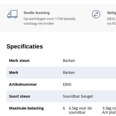
Snelle levering
Veili
Op werkdagen voor 17:00 besteld,
iDEAL
vandaag verzonden
via Kl
Specificaties
Merk steun
Barkan
Merk
Barkan
Artikelnummer
E850
Soort steun
Soundbar beugel
Maximale belasting
6
6.5kg voor de
3.5kg v
soundbar
A/V pla