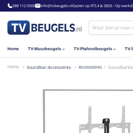
088 112 0500
info@tvbeugels.nl
Gezien op RTL4 & SBS6 - Op werkd
Home
TV-Muurbeugels
TV-Plafondbeugels
TV-
Home
Soundbar-Accessoires
Accessoires
Soundbarbeu