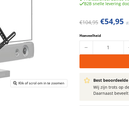
B2B snelle levering do
Huidige 
€54,95
Oorspronkelijke prij
€104,95
(E
Hoeveelheid
Best beoordeelde 
Klik of scrol om in te zoomen
Wij zijn trots op
Daarnaast beveel