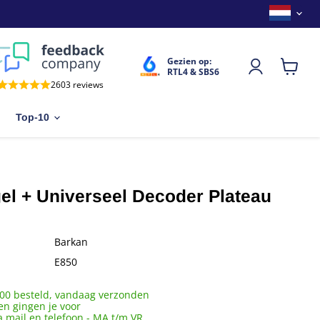
Land
Gezien op:
RTL4 & SBS6
Winkel
2603 reviews
bekijken
Top-10
l + Universeel Decoder Plateau
Barkan
E850
00 besteld, vandaag verzonden
en gingen je voor
a mail en telefoon - MA t/m VR