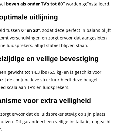
wel
boven als onder TV’s tot 80”
worden geïnstalleerd.
ptimale uitlijning
eld tussen
0° en 20°
, zodat deze perfect in balans blijft
komt verschuivingen en zorgt ervoor dat aangesloten
e luidsprekers, altijd stabiel blijven staan.
zijdige en veilige bevestiging
 gewicht tot 14,3 lbs (6,5 kg) en is geschikt voor
nkzij de conjunctieve structuur biedt deze beugel
ed scala aan TV's en luidsprekers.
nisme voor extra veiligheid
rgt ervoor dat de luidspreker stevig op zijn plaats
chuiven. Dit garandeert een veilige installatie, ongeacht
r.