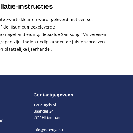
llatie-instructies
nte zwarte kleur en wordt geleverd met een set
f de lijst met meegeleverde
ontagehandleiding. Bepaalde Samsung TV’s vereisen
repen zijn. Indien nodig kunnen de juiste schroeven
 plaatselijke ijzerhandel.
Contactgegevens
TVBeugels.nl
Baander 24
7811HJ Emmen
n?
info@tvbeugels.nl