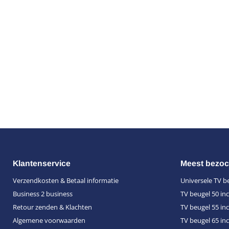
Klantenservice
Meest bezoc
Verzendkosten & Betaal informatie
Universele TV b
Business 2 business
TV beugel 50 in
Retour zenden & Klachten
TV beugel 55 in
Algemene voorwaarden
TV beugel 65 in