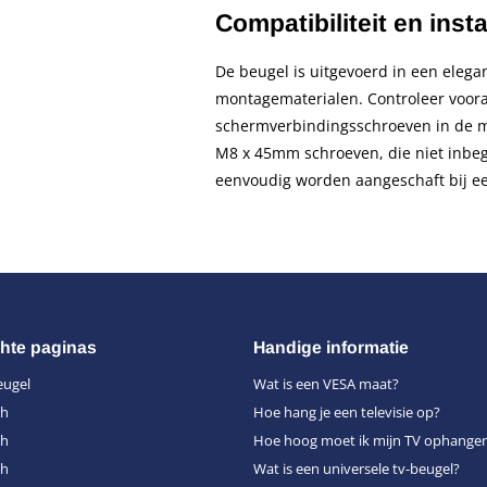
Compatibiliteit en insta
De beugel is uitgevoerd in een elega
montagematerialen. Controleer voora
schermverbindingsschroeven in de m
M8 x 45mm schroeven, die niet inbeg
eenvoudig worden aangeschaft bij een
hte paginas
Handige informatie
eugel
Wat is een VESA maat?
ch
Hoe hang je een televisie op?
ch
Hoe hoog moet ik mijn TV ophange
ch
Wat is een universele tv-beugel?