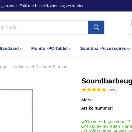
agen voor 17.00 uur besteld, vandaag verzonden
Standaard
Monitor-PC-Tablet
Soundbar-Accessoires
gel + Universeel Decoder Plateau
Soundbarbeuge
(2595)
Merk:
Artikelnummer:
Op werkdagen voor 17:
10.000+ tevreden klant
Professioneel advies vi