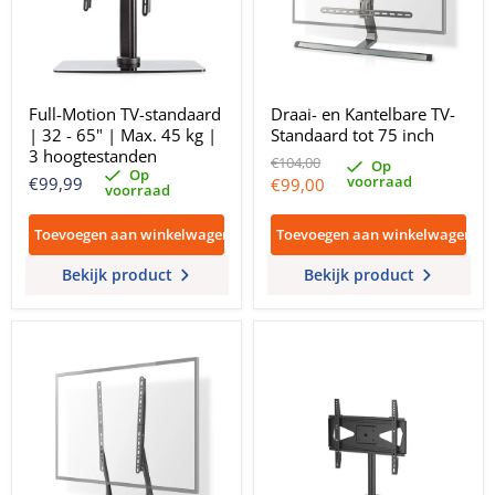
Full-Motion TV-standaard
Draai- en Kantelbare TV-
| 32 - 65" | Max. 45 kg |
Standaard tot 75 inch
3 hoogtestanden
Oorspronkelijke
€104,00
Op
Op
prijs
voorraad
Huidige
€99,99
€99,00
voorraad
prijs
Toevoegen aan winkelwagen
Toevoegen aan winkelwagen
Bekijk product
Bekijk product