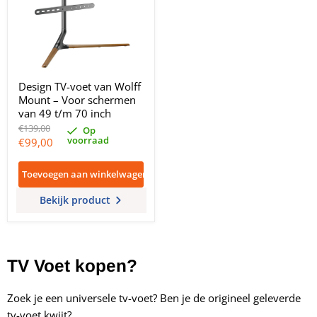
Design TV-voet van Wolff
Mount – Voor schermen
van 49 t/m 70 inch
Oorspronkelijke
€139,00
Op
prijs
voorraad
Huidige
€99,00
prijs
Toevoegen aan winkelwagen
Bekijk product
TV Voet kopen?
Zoek je een universele tv-voet? Ben je de origineel geleverde
tv-voet kwijt?