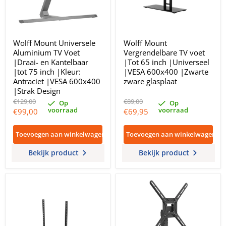
Wolff Mount Universele
Wolff Mount
Aluminium TV Voet
Vergrendelbare TV voet
|Draai- en Kantelbaar
|Tot 65 inch |Universeel
|tot 75 inch |Kleur:
|VESA 600x400 |Zwarte
Antraciet |VESA 600x400
zware glasplaat
|Strak Design
Oorspronkelijke
Oorspronkelijke
€129,00
€89,00
Op
Op
prijs
prijs
voorraad
voorraad
Huidige
Huidige
€99,00
€69,95
prijs
prijs
Toevoegen aan winkelwagen
Toevoegen aan winkelwagen
Bekijk product
Bekijk product