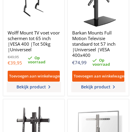
Wolff Mount TV voet voor
Barkan Mounts Full
schermen tot 65 inch
Motion Televisie
|VESA 400 |Tot 50kg
standaard tot 57 inch
|Universeel
|Universeel |VESA
400x400
Oorspronkelijke
€49,95
Op
Op
prijs
voorraad
Huidige
€74,99
€39,95
voorraad
prijs
Toevoegen aan winkelwagen
Toevoegen aan winkelwagen
Bekijk product
Bekijk product