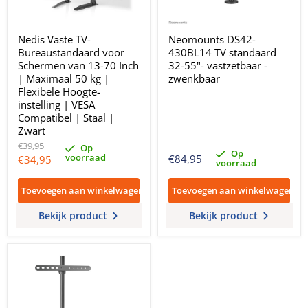
Nedis Vaste TV-
Neomounts DS42-
Bureaustandaard voor
430BL14 TV standaard
Schermen van 13-70 Inch
32-55"- vastzetbaar -
| Maximaal 50 kg |
zwenkbaar
Flexibele Hoogte-
instelling | VESA
Compatibel | Staal |
Zwart
Oorspronkelijke
€39,95
Op
Op
prijs
voorraad
Huidige
€84,95
€34,95
voorraad
prijs
Toevoegen aan winkelwagen
Toevoegen aan winkelwagen
Bekijk product
Bekijk product