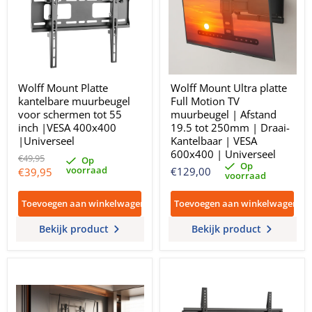
Wolff Mount Platte
Wolff Mount Ultra platte
kantelbare muurbeugel
Full Motion TV
voor schermen tot 55
muurbeugel | Afstand
inch |VESA 400x400
19.5 tot 250mm | Draai-
|Universeel
Kantelbaar | VESA
600x400 | Universeel
Oorspronkelijke
€49,95
Op
Op
prijs
voorraad
Huidige
€129,00
€39,95
voorraad
prijs
Toevoegen aan winkelwagen
Toevoegen aan winkelwagen
Bekijk product
Bekijk product