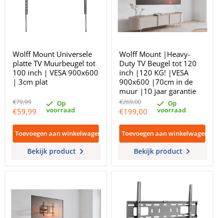
Wolff Mount Universele
Wolff Mount |Heavy-
platte TV Muurbeugel tot
Duty TV Beugel tot 120
100 inch | VESA 900x600
inch |120 KG! |VESA
| 3cm plat
900x600 |70cm in de
muur |10 jaar garantie
Oorspronkelijke
Oorspronkelijke
€79,99
€269,00
Op
Op
prijs
prijs
voorraad
voorraad
Huidige
Huidige
€59,99
€199,00
prijs
prijs
Toevoegen aan winkelwagen
Toevoegen aan winkelwagen
Bekijk product
Bekijk product