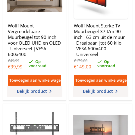
Wolff Mount
Wolff Mount Sterke TV
Vergrendelbare
Muurbeugel 37 t/m 90
Muurbeugel tot 90 inch
inch |63 cm uit de muur
voor QLED UHD en OLED
|Draaibaar |tot 60 kilo
|Universeel |VESA
|VESA 600x400
600x400
|Universeel
Oorspronkelijke
Oorspronkelijke
€49,99
€179,00
Op
Op
prijs
prijs
voorraad
voorraad
Huidige
Huidige
€39,99
€149,00
prijs
prijs
Toevoegen aan winkelwagen
Toevoegen aan winkelwagen
Bekijk product
Bekijk product