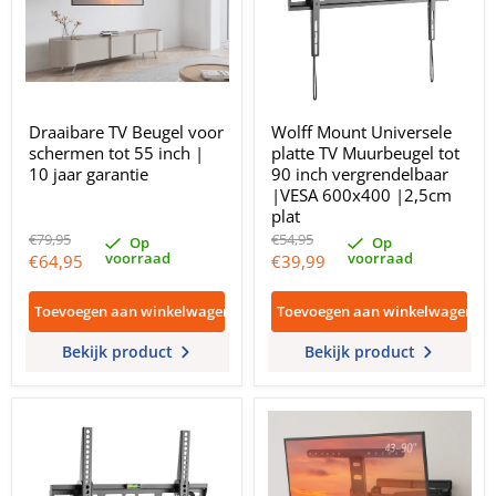
Draaibare TV Beugel voor
Wolff Mount Universele
schermen tot 55 inch |
platte TV Muurbeugel tot
10 jaar garantie
90 inch vergrendelbaar
|VESA 600x400 |2,5cm
plat
Oorspronkelijke
Oorspronkelijke
€79,95
€54,95
Op
Op
prijs
prijs
voorraad
voorraad
Huidige
Huidige
€64,95
€39,99
prijs
prijs
Toevoegen aan winkelwagen
Toevoegen aan winkelwagen
Bekijk product
Bekijk product