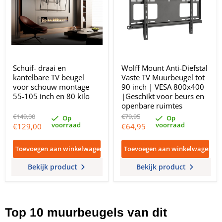
Schuif- draai en
Wolff Mount Anti-Diefstal
kantelbare TV beugel
Vaste TV Muurbeugel tot
voor schouw montage
90 inch | VESA 800x400
55-105 inch en 80 kilo
|Geschikt voor beurs en
openbare ruimtes
Oorspronkelijke
Oorspronkelijke
€149,00
€79,95
Op
Op
prijs
prijs
voorraad
voorraad
Huidige
Huidige
€129,00
€64,95
prijs
prijs
Toevoegen aan winkelwagen
Toevoegen aan winkelwagen
Bekijk product
Bekijk product
Top 10 muurbeugels van dit