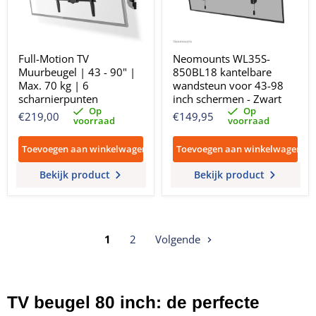
Full-Motion TV
Neomounts WL35S-
Muurbeugel | 43 - 90" |
850BL18 kantelbare
Max. 70 kg | 6
wandsteun voor 43-98
scharnierpunten
inch schermen - Zwart
Op
Op
€219,00
€149,95
voorraad
voorraad
Toevoegen aan winkelwagen
Toevoegen aan winkelwagen
Bekijk product
Bekijk product
1
2
Volgende
TV beugel 80 inch: de perfecte