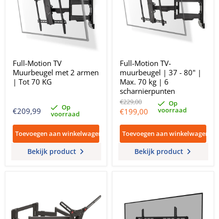
Full-Motion TV
Full-Motion TV-
Muurbeugel met 2 armen
muurbeugel | 37 - 80" |
| Tot 70 KG
Max. 70 kg | 6
scharnierpunten
Oorspronkelijke
€229,00
Op
Op
prijs
voorraad
Huidige
€209,99
€199,00
voorraad
prijs
Toevoegen aan winkelwagen
Toevoegen aan winkelwagen
Bekijk product
Bekijk product