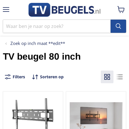
Menu
Winke
bekij
Zoek op inch maat **edit**
TV beugel 80 inch
Filters
Sorteren op