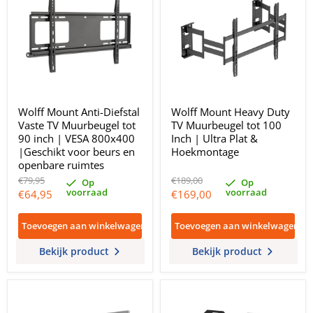
Wolff Mount Anti-Diefstal
Wolff Mount Heavy Duty
Vaste TV Muurbeugel tot
TV Muurbeugel tot 100
90 inch | VESA 800x400
Inch | Ultra Plat &
|Geschikt voor beurs en
Hoekmontage
openbare ruimtes
Oorspronkelijke
Oorspronkelijke
€79,95
€189,00
Op
Op
prijs
prijs
voorraad
voorraad
Huidige
Huidige
€64,95
€169,00
prijs
prijs
Toevoegen aan winkelwagen
Toevoegen aan winkelwagen
Bekijk product
Bekijk product