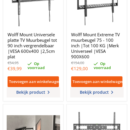
Wolff Mount Universele
Wolff Mount Extreme TV
platte TV Muurbeugel tot
muurbeugel 75 - 100
90 inch vergrendelbaar
inch |Tot 100 KG |Merk
|VESA 600x400 |2,5cm
Universeel |VESA
plat
900X600
Oorspronkelijke
Oorspronkelijke
€54,95
€154,00
Op
Op
prijs
prijs
voorraad
voorraad
Huidige
Huidige
€39,99
€129,00
prijs
prijs
Toevoegen aan winkelwagen
Toevoegen aan winkelwagen
Bekijk product
Bekijk product