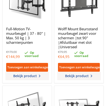
Full-Motion TV-
Wolff Mount Beursstand
muurbeugel | 37 - 80" |
muurbeugel zwart voor
Max. 50 kg | 3
schermen |tot 90"
scharnierpunten
|Afsluitbaar met slot
|Universeel
Oorspronkelijke
Oorspronkelijke
€179,00
€79,95
Op
Op
prijs
prijs
voorraad
voorraad
Huidige
Huidige
€144,99
€64,95
prijs
prijs
Toevoegen aan winkelwagen
Toevoegen aan winkelwagen
Bekijk product
Bekijk product