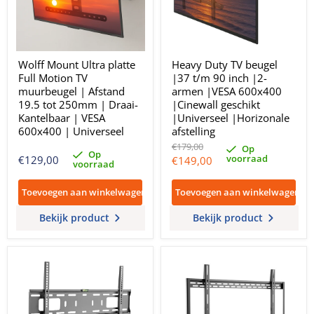
Wolff Mount Ultra platte
Heavy Duty TV beugel
Full Motion TV
|37 t/m 90 inch |2-
muurbeugel | Afstand
armen |VESA 600x400
19.5 tot 250mm | Draai-
|Cinewall geschikt
Kantelbaar | VESA
|Universeel |Horizonale
600x400 | Universeel
afstelling
Oorspronkelijke
€179,00
Op
Op
prijs
voorraad
Huidige
€129,00
€149,00
voorraad
prijs
Toevoegen aan winkelwagen
Toevoegen aan winkelwagen
Bekijk product
Bekijk product