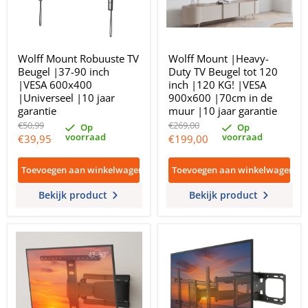
Wolff Mount Robuuste TV
Wolff Mount |Heavy-
Beugel |37-90 inch
Duty TV Beugel tot 120
|VESA 600x400
inch |120 KG! |VESA
|Universeel |10 jaar
900x600 |70cm in de
garantie
muur |10 jaar garantie
Oorspronkelijke
Oorspronkelijke
€50,99
€269,00
Op
Op
prijs
prijs
voorraad
voorraad
Huidige
Huidige
€39,95
€199,00
prijs
prijs
Toevoegen aan winkelwagen
Toevoegen aan winkelwagen
Bekijk product
Bekijk product