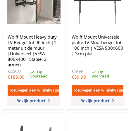
Wolff Mount Heavy duty
Wolff Mount Universele
TV Beugel tot 90 inch |1
platte TV Muurbeugel tot
meter uit de muur!
100 inch | VESA 900x600
|Universeel |VESA
| 3cm plat
800x400 |Stabiel 2
armen
Oorspronkelijke
Oorspronkelijke
€229,00
€79,99
Op
Op
prijs
prijs
voorraad
voorraad
Huidige
Huidige
€189,00
€59,99
prijs
prijs
Toevoegen aan winkelwagen
Toevoegen aan winkelwagen
Bekijk product
Bekijk product