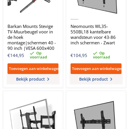
Barkan Mounts Stevige
Neomounts WL35-
TV-Muurbeugel voor in
550BL18 kantelbare
de hoek
wandsteun voor 43-86
montage|schermen 40 -
inch schermen - Zwart
90 inch |VESA 600x400
Op
Op
€144,95
€104,95
voorraad
voorraad
Toevoegen aan winkelwagen
Toevoegen aan winkelwagen
Bekijk product
Bekijk product