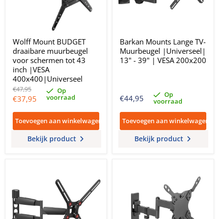
Wolff Mount BUDGET
Barkan Mounts Lange TV-
draaibare muurbeugel
Muurbeugel |Universeel|
voor schermen tot 43
13" - 39" | VESA 200x200
inch |VESA
400x400|Universeel
Oorspronkelijke
€47,95
Op
Op
prijs
voorraad
Huidige
€44,95
€37,95
voorraad
prijs
Toevoegen aan winkelwagen
Toevoegen aan winkelwagen
Bekijk product
Bekijk product