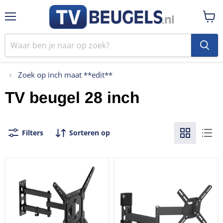
Menu
Winke
bekij
Zoek op inch maat **edit**
TV beugel 28 inch
Filters
Sorteren op