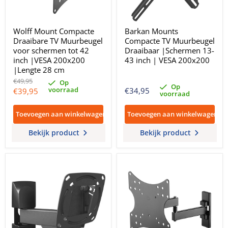
Wolff Mount Compacte
Barkan Mounts
Draaibare TV Muurbeugel
Compacte TV Muurbeugel
voor schermen tot 42
Draaibaar |Schermen 13-
inch |VESA 200x200
43 inch | VESA 200x200
|Lengte 28 cm
Oorspronkelijke
€49,95
Op
Op
prijs
voorraad
Huidige
€34,95
€39,95
voorraad
prijs
Toevoegen aan winkelwagen
Toevoegen aan winkelwagen
Bekijk product
Bekijk product