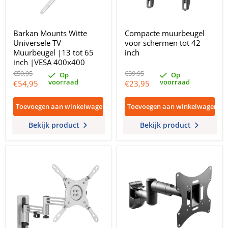
Barkan Mounts Witte
Compacte muurbeugel
Universele TV
voor schermen tot 42
Muurbeugel |13 tot 65
inch
inch |VESA 400x400
Oorspronkelijke
Oorspronkelijke
€59,95
€39,95
Op
Op
prijs
prijs
voorraad
voorraad
Huidige
Huidige
€54,95
€23,95
prijs
prijs
Toevoegen aan winkelwagen
Toevoegen aan winkelwagen
Bekijk product
Bekijk product