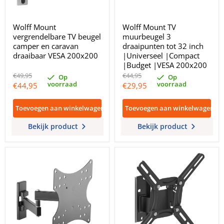
Wolff Mount
Wolff Mount TV
vergrendelbare TV beugel
muurbeugel 3
camper en caravan
draaipunten tot 32 inch
draaibaar VESA 200x200
|Universeel |Compact
|Budget |VESA 200x200
Oorspronkelijke
Oorspronkelijke
€49,95
€44,95
Op
Op
prijs
prijs
voorraad
voorraad
Huidige
Huidige
€44,95
€29,95
prijs
prijs
Toevoegen aan winkelwagen
Toevoegen aan winkelwagen
Bekijk product
Bekijk product