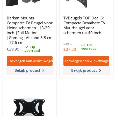
Barkan Mounts
TVBeugels TOP Deal 8:
Compacte TV Beugel voor
Compacte Draaibare TV
kleine schermen |13-29
Muurbeugel voor
inch |Full Motion
schermen tot 40 inch
|Gaming |Afstand 5.8 cm
- 17.6 cm
Oorspronkelijke
€49,95
Op
Op
prijs
voorraad
Huidige
€29,95
€37,50
voorraad
prijs
Toevoegen aan winkelwagen
Toevoegen aan winkelwagen
Bekijk product
Bekijk product