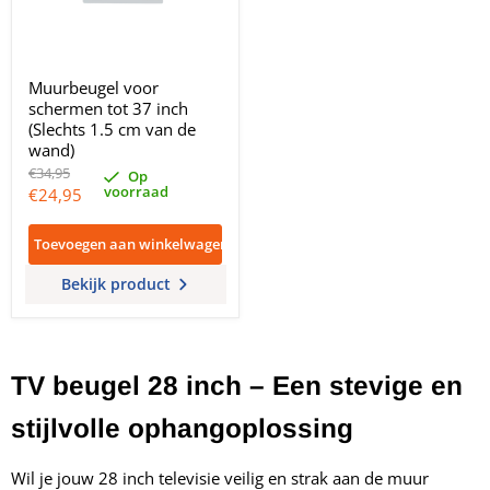
Muurbeugel voor
schermen tot 37 inch
(Slechts 1.5 cm van de
wand)
Oorspronkelijke
€34,95
Op
prijs
voorraad
Huidige
€24,95
prijs
Toevoegen aan winkelwagen
Bekijk product
TV beugel 28 inch – Een stevige en
stijlvolle ophangoplossing
Wil je jouw 28 inch televisie veilig en strak aan de muur