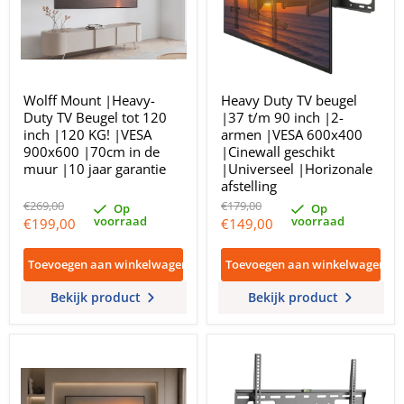
Wolff Mount |Heavy-
Heavy Duty TV beugel
Duty TV Beugel tot 120
|37 t/m 90 inch |2-
inch |120 KG! |VESA
armen |VESA 600x400
900x600 |70cm in de
|Cinewall geschikt
muur |10 jaar garantie
|Universeel |Horizonale
afstelling
Oorspronkelijke
Oorspronkelijke
€269,00
€179,00
Op
Op
prijs
prijs
voorraad
voorraad
Huidige
Huidige
€199,00
€149,00
prijs
prijs
Toevoegen aan winkelwagen
Toevoegen aan winkelwagen
Bekijk product
Bekijk product