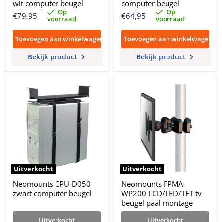
wit computer beugel
computer beugel
Op
Op
€79,95
€64,95
voorraad
voorraad
Toevoegen aan winkelwagen
Toevoegen aan winkelwagen
Bekijk product
Bekijk product
Uitverkocht
Uitverkocht
Neomounts CPU-D050
Neomounts FPMA-
zwart computer beugel
WP200 LCD/LED/TFT tv
beugel paal montage
Uitverkocht
Uitverkocht