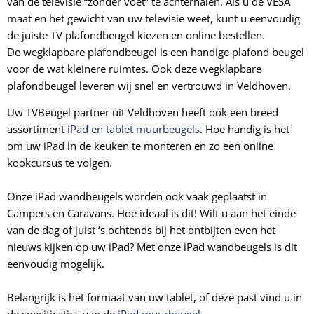
van de televisie “zonder voet” te achterhalen. Als u de VESA
maat en het gewicht van uw televisie weet, kunt u eenvoudig
de juiste TV plafondbeugel kiezen en online bestellen.
De
wegklapbare plafondbeugel
is een handige plafond beugel
voor de wat kleinere ruimtes. Ook deze
wegklapbare
plafondbeugel leveren wij snel en vertrouwd in Veldhoven.
Uw TVBeugel partner uit Veldhoven heeft ook een breed
assortiment
iPad en tablet muurbeugels
. Hoe handig is het
om uw iPad in de keuken te monteren en zo een online
kookcursus te volgen.
Onze iPad wandbeugels worden ook vaak geplaatst in
Campers en Caravans. Hoe ideaal is dit! Wilt u aan het einde
van de dag of juist ‘s ochtends bij het ontbijten even het
nieuws kijken op uw iPad? Met onze iPad wandbeugels is dit
eenvoudig mogelijk.
Belangrijk is het formaat van uw tablet, of deze past vind u in
de specificaties van de
iPad muurbeugel
.