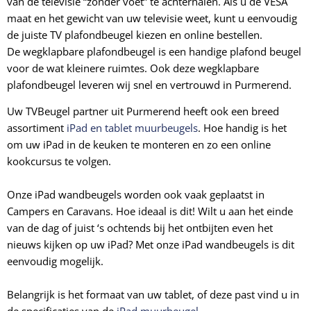
van de televisie “zonder voet” te achterhalen. Als u de VESA
maat en het gewicht van uw televisie weet, kunt u eenvoudig
de juiste TV plafondbeugel kiezen en online bestellen.
De
wegklapbare plafondbeugel
is een handige plafond beugel
voor de wat kleinere ruimtes. Ook deze
wegklapbare
plafondbeugel leveren wij snel en vertrouwd in Purmerend.
Uw TVBeugel partner uit Purmerend heeft ook een breed
assortiment
iPad en tablet muurbeugels
. Hoe handig is het
om uw iPad in de keuken te monteren en zo een online
kookcursus te volgen.
Onze iPad wandbeugels worden ook vaak geplaatst in
Campers en Caravans. Hoe ideaal is dit! Wilt u aan het einde
van de dag of juist ‘s ochtends bij het ontbijten even het
nieuws kijken op uw iPad? Met onze iPad wandbeugels is dit
eenvoudig mogelijk.
Belangrijk is het formaat van uw tablet, of deze past vind u in
de specificaties van de
iPad muurbeugel
.