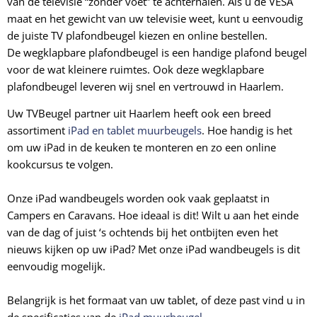
van de televisie “zonder voet” te achterhalen. Als u de VESA
maat en het gewicht van uw televisie weet, kunt u eenvoudig
de juiste TV plafondbeugel kiezen en online bestellen.
De
wegklapbare plafondbeugel
is een handige plafond beugel
voor de wat kleinere ruimtes. Ook deze
wegklapbare
plafondbeugel leveren wij snel en vertrouwd in Haarlem.
Uw TVBeugel partner uit Haarlem heeft ook een breed
assortiment
iPad en tablet muurbeugels
. Hoe handig is het
om uw iPad in de keuken te monteren en zo een online
kookcursus te volgen.
Onze iPad wandbeugels worden ook vaak geplaatst in
Campers en Caravans. Hoe ideaal is dit! Wilt u aan het einde
van de dag of juist ‘s ochtends bij het ontbijten even het
nieuws kijken op uw iPad? Met onze iPad wandbeugels is dit
eenvoudig mogelijk.
Belangrijk is het formaat van uw tablet, of deze past vind u in
de specificaties van de
iPad muurbeugel
.