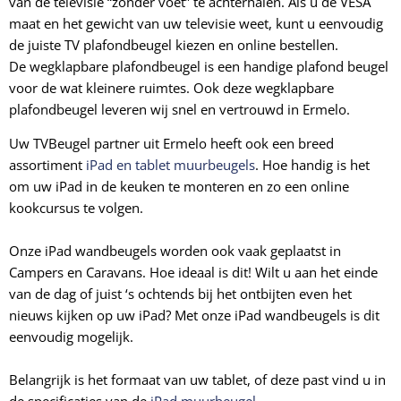
van de televisie “zonder voet” te achterhalen. Als u de VESA
maat en het gewicht van uw televisie weet, kunt u eenvoudig
de juiste TV plafondbeugel kiezen en online bestellen.
De
wegklapbare plafondbeugel
is een handige plafond beugel
voor de wat kleinere ruimtes. Ook deze
wegklapbare
plafondbeugel leveren wij snel en vertrouwd in Ermelo.
Uw TVBeugel partner uit Ermelo heeft ook een breed
assortiment
iPad en tablet muurbeugels
. Hoe handig is het
om uw iPad in de keuken te monteren en zo een online
kookcursus te volgen.
Onze iPad wandbeugels worden ook vaak geplaatst in
Campers en Caravans. Hoe ideaal is dit! Wilt u aan het einde
van de dag of juist ‘s ochtends bij het ontbijten even het
nieuws kijken op uw iPad? Met onze iPad wandbeugels is dit
eenvoudig mogelijk.
Belangrijk is het formaat van uw tablet, of deze past vind u in
de specificaties van de
iPad muurbeugel
.