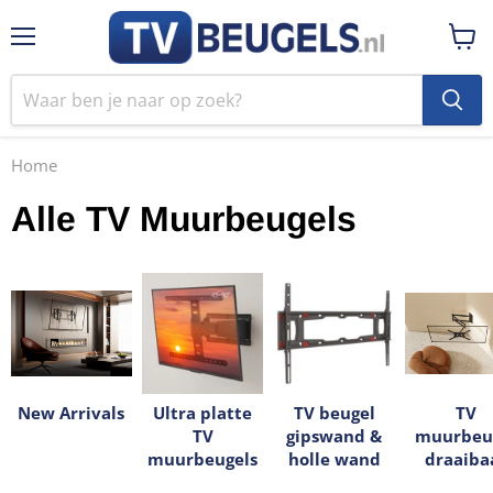
Menu
Winke
bekij
Home
Alle TV Muurbeugels
New Arrivals
Ultra platte
TV beugel
TV
TV
gipswand &
muurbeu
muurbeugels
holle wand
draaiba