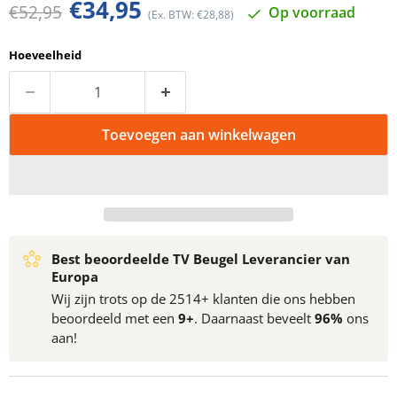
Huidige prijs
€34,95
Oorspronkelijke prijs
€52,95
Op voorraad
(Ex. BTW: €28,88)
Hoeveelheid
Toevoegen aan winkelwagen
Best beoordeelde TV Beugel Leverancier van
Europa
Wij zijn trots op de 2514+ klanten die ons hebben
beoordeeld met een
9+
. Daarnaast beveelt
96%
ons
aan!