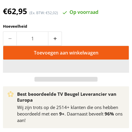
Huidige prijs
€62,95
Op voorraad
(Ex. BTW: €52,02)
Hoeveelheid
Toevoegen aan winkelwagen
Best beoordeelde TV Beugel Leverancier van
Europa
Wij zijn trots op de 2514+ klanten die ons hebben
beoordeeld met een
9+
. Daarnaast beveelt
96%
ons
aan!