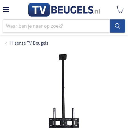
Menu
Winke
bekij
Hisense TV Beugels