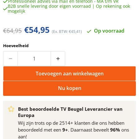
Professioneel advies via mail en telefoon - MA t/m VR
B2B snelle levering door eigen voorraad | Op rekening ook
mogelijk
Huidige prijs
€54,95
Oorspronkelijke prijs
€64,95
Op voorraad
(Ex. BTW: €45,41)
Hoeveelheid
Toevoegen aan winkelwagen
Nu kopen
Best beoordeelde TV Beugel Leverancier van
Europa
Wij zijn trots op de 2514+ klanten die ons hebben
beoordeeld met een
9+
. Daarnaast beveelt
96%
ons
aan!