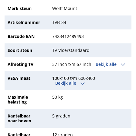
Merk steun
Wolff Mount
Artikelnummer
TVB-34
Barcode EAN
7423412489493
Soort steun
TV Vloerstandaard
Afmeting TV
37 inch t/m 67 inch
Bekijk alle
VESA maat
100x100 t/m 600x400
Bekijk alle
Maximale
50 kg
belasting
Kantelbaar
5 graden
naar boven
Kantelbaar
12 graden