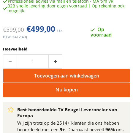
Professioneel advies via mail en telefoon - MA t/m VR
B2B snelle levering door eigen voorraad | Op rekening ook
mogelijk
Huidige prijs
€499,00
Oorspronkelijke prijs
€599,00
Op
(Ex.
voorraad
BTW: €412,40)
Hoeveelheid
Toevoegen aan winkelwagen
Nu kopen
Best beoordeelde TV Beugel Leverancier van
Europa
Wij zijn trots op de 2514+ klanten die ons hebben
beoordeeld met een
9+
. Daarnaast beveelt
96%
ons