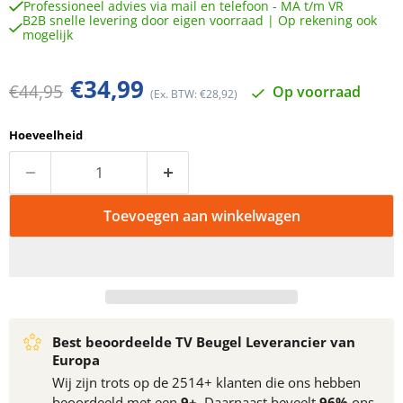
Professioneel advies via mail en telefoon - MA t/m VR
B2B snelle levering door eigen voorraad | Op rekening ook
mogelijk
Huidige prijs
€34,99
Oorspronkelijke prijs
€44,95
Op voorraad
(Ex. BTW: €28,92)
Hoeveelheid
Toevoegen aan winkelwagen
Best beoordeelde TV Beugel Leverancier van
Europa
Wij zijn trots op de 2514+ klanten die ons hebben
beoordeeld met een
9+
. Daarnaast beveelt
96%
ons