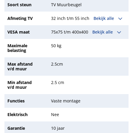
Soort steun
TV Muurbeugel
Afmeting TV
32 inch t/m 55 inch
Bekijk alle
VESA maat
75x75 t/m 400x400
Bekijk alle
Maximale
50 kg
belasting
Max afstand
2.5cm
v/d muur
Min afstand
2.5 cm
v/d muur
Functies
Vaste montage
Elektrisch
Nee
Garantie
10 jaar