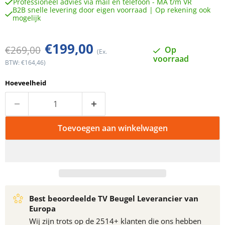
Professioneel advies via mail en telefoon - MA t/m VR
B2B snelle levering door eigen voorraad | Op rekening ook
mogelijk
Huidige prijs
€199,00
Oorspronkelijke prijs
€269,00
Op
(Ex.
voorraad
BTW: €164,46)
Hoeveelheid
Toevoegen aan winkelwagen
Best beoordeelde TV Beugel Leverancier van
Europa
Wij zijn trots op de 2514+ klanten die ons hebben