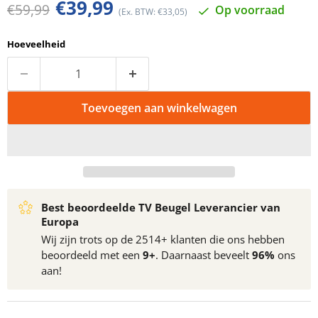
Huidige prijs
€39,99
Oorspronkelijke prijs
€59,99
Op voorraad
(Ex. BTW: €33,05)
Hoeveelheid
Toevoegen aan winkelwagen
Best beoordeelde TV Beugel Leverancier van
Europa
Wij zijn trots op de 2514+ klanten die ons hebben
beoordeeld met een
9+
. Daarnaast beveelt
96%
ons
aan!