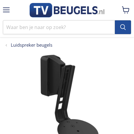
Menu
Winke
bekij
Luidspreker beugels