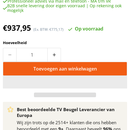
Professioneel advies via mail en telefoon - MA t/m VR
B2B snelle levering door eigen voorraad | Op rekening ook
mogelijk
Huidige prijs
€937,95
Op voorraad
(Ex. BTW: €775,17)
Hoeveelheid
Toevoegen aan winkelwagen
Best beoordeelde TV Beugel Leverancier van
Europa
Wij zijn trots op de 2514+ klanten die ons hebben
beoordeeld met een
9+
. Daarnaast beveelt
96%
ons