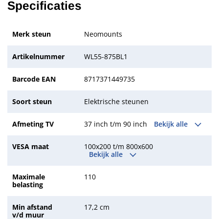
Specificaties
Merk steun
Neomounts
Artikelnummer
WL55-875BL1
Barcode EAN
8717371449735
Soort steun
Elektrische steunen
Afmeting TV
37 inch t/m 90 inch
Bekijk alle
VESA maat
100x200 t/m 800x600
Bekijk alle
Maximale
110
belasting
Min afstand
17,2 cm
v/d muur