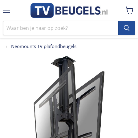
Menu
Winke
bekij
Neomounts TV plafondbeugels