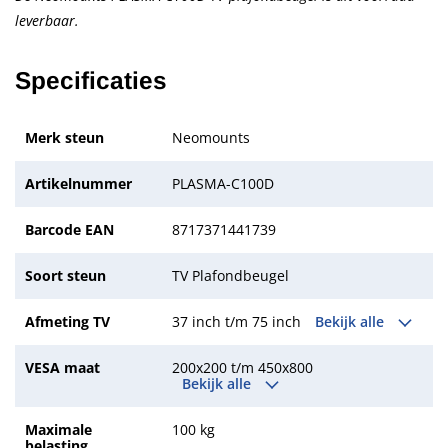
leverbaar.
Specificaties
Merk steun
Neomounts
Artikelnummer
PLASMA-C100D
Barcode EAN
8717371441739
Soort steun
TV Plafondbeugel
Afmeting TV
37 inch t/m 75 inch
Bekijk alle
VESA maat
200x200 t/m 450x800
Bekijk alle
Maximale
100 kg
belasting