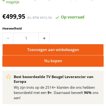
mogelijk
Huidige prijs
€499,95
Op voorraad
(Ex. BTW: €413,18)
Hoeveelheid
Toevoegen aan winkelwagen
Nu kopen
Best beoordeelde TV Beugel Leverancier van
Europa
Wij zijn trots op de 2514+ klanten die ons hebben
beoordeeld met een
9+
. Daarnaast beveelt
96%
ons
aan!