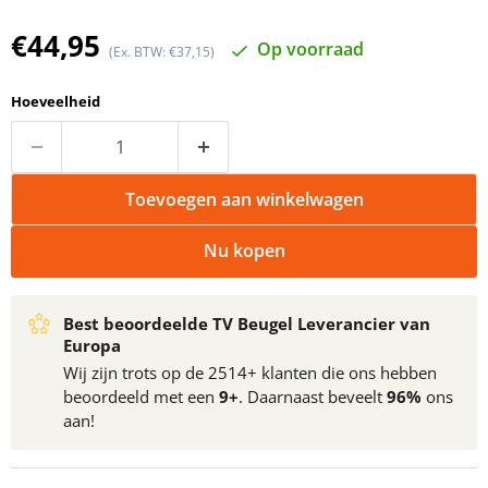
Huidige prijs
€44,95
Op voorraad
(Ex. BTW: €37,15)
Hoeveelheid
Toevoegen aan winkelwagen
Nu kopen
Best beoordeelde TV Beugel Leverancier van
Europa
Wij zijn trots op de 2514+ klanten die ons hebben
beoordeeld met een
9+
. Daarnaast beveelt
96%
ons
aan!