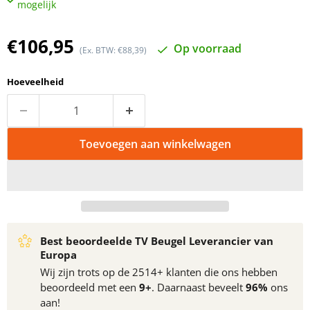
mogelijk
Huidige prijs
€106,95
Op voorraad
(Ex. BTW: €88,39)
Hoeveelheid
Toevoegen aan winkelwagen
Best beoordeelde TV Beugel Leverancier van
Europa
Wij zijn trots op de 2514+ klanten die ons hebben
beoordeeld met een
9+
. Daarnaast beveelt
96%
ons
aan!