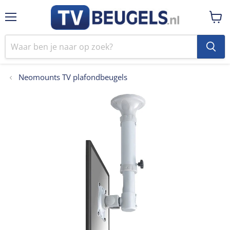
Menu
Winke
bekij
Neomounts TV plafondbeugels