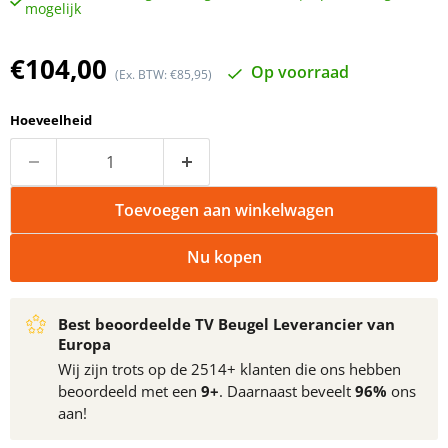
mogelijk
Huidige prijs
€104,00
Op voorraad
(Ex. BTW: €85,95)
Hoeveelheid
Toevoegen aan winkelwagen
Nu kopen
Best beoordeelde TV Beugel Leverancier van
Europa
Wij zijn trots op de 2514+ klanten die ons hebben
beoordeeld met een
9+
. Daarnaast beveelt
96%
ons
aan!