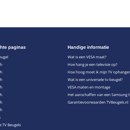
hte paginas
Handige informatie
eugel
Wat is een VESA maat?
ch
Hoe hang je een televisie op?
ch
Hoe hoog moet ik mijn TV ophange
ch
Wat is een universele tv-beugel?
ch
VESA maten en montage
ch
Het aanschaffen van een Samsung t
ch
Garantievoorwaarden TVBeugels.nl
ch
s
e TV Beugels