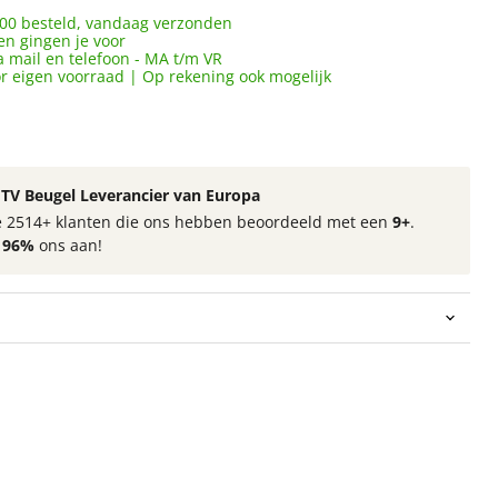
00 besteld, vandaag verzonden
en gingen je voor
a mail en telefoon - MA t/m VR
or eigen voorraad | Op rekening ook mogelijk
TV Beugel Leverancier van Europa
 de 2514+ klanten die ons hebben beoordeeld met een
9+
.
t
96%
ons aan!