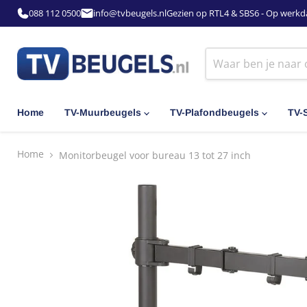
088 112 0500
info@tvbeugels.nl
Gezien op RTL4 & SBS6 - Op werkd
Home
TV-Muurbeugels
TV-Plafondbeugels
TV-
Home
Monitorbeugel voor bureau 13 tot 27 inch