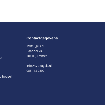
Contactgegevens
TVBeugels.nl
Baander 24
7811HJ Emmen
n?
info@tvbeugels.nl
088 112 0500
v beugel