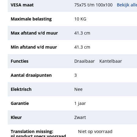
VESA maat
75x75 t/m 100x100
Bekijk al
Maximale belasting
10 KG
Max afstand v/d muur
41.3 cm
Min afstand v/d muur
41.3 cm
Functies
Draaibaar
Kantelbaar
Aantal draaipunten
3
Elektrisch
Nee
Garantie
1 jaar
Kleur
Zwart
Translation missing:
Niet op voorraad
nl.product.specs.voorraad