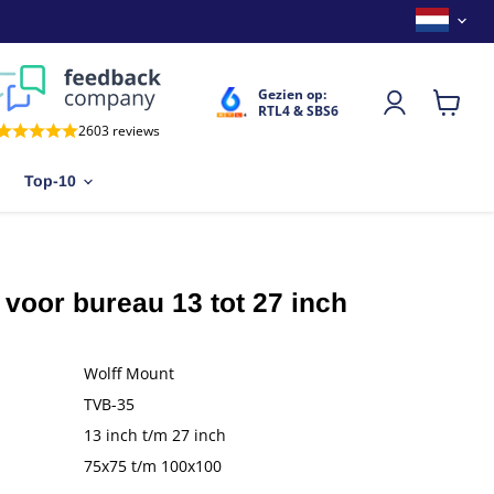
Land
Gezien op:
RTL4 & SBS6
Winkel
2603 reviews
bekijken
Top-10
voor bureau 13 tot 27 inch
Wolff Mount
TVB-35
13 inch t/m 27 inch
75x75 t/m 100x100