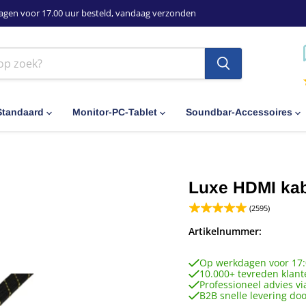
agen voor 17.00 uur besteld, vandaag verzonden
Standaard
Monitor-PC-Tablet
Soundbar-Accessoires
Luxe HDMI kab
(2595)
Artikelnummer:
Op werkdagen voor 17:
10.000+ tevreden klant
Professioneel advies vi
B2B snelle levering do