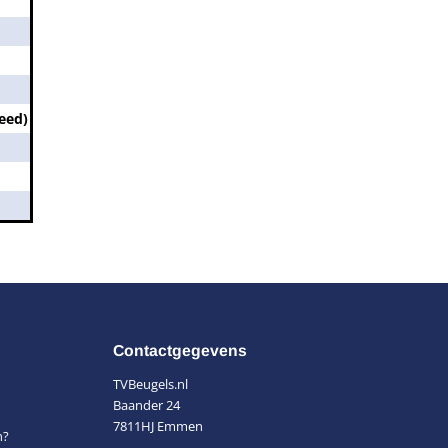
eed)
Contactgegevens
TVBeugels.nl
Baander 24
7811HJ Emmen
n?