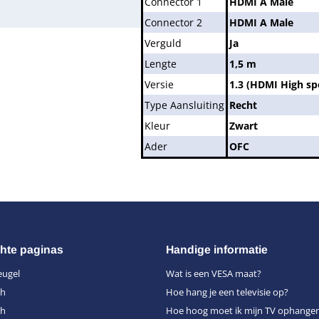
Connector 1
HDMI A Male
Connector 2
HDMI A Male
Verguld
Ja
Lengte
1,5 m
Versie
1.3 (HDMI High sp
Type Aansluiting
Recht
Kleur
Zwart
Ader
OFC
hte paginas
Handige informatie
eugel
Wat is een VESA maat?
ch
Hoe hang je een televisie op?
ch
Hoe hoog moet ik mijn TV ophange