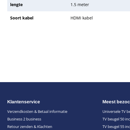
lengte
1.5 meter
Soort kabel
HDMI kabel
Klantenservice
Meest bezoc
Verzendkosten & Betaal informatie
Universele TV b
Business 2 business
TV beugel 50 in
Retour zenden & Klachten
TV beugel 55 in