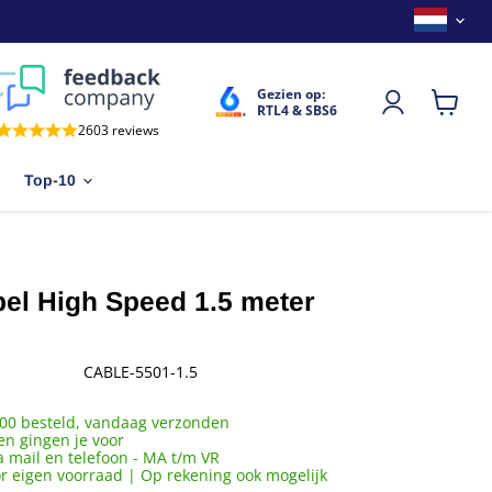
Land
Gezien op:
RTL4 & SBS6
Winkel
2603 reviews
bekijken
Top-10
el High Speed 1.5 meter
CABLE-5501-1.5
00 besteld, vandaag verzonden
en gingen je voor
a mail en telefoon - MA t/m VR
or eigen voorraad | Op rekening ook mogelijk