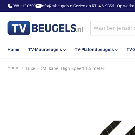
088 112 0500
info@tvbeugels.nl
Gezien op RTL4 & SBS6 - Op werkd
Home
TV-Muurbeugels
TV-Plafondbeugels
TV-
Home
Luxe HDMI kabel High Speed 1.5 meter