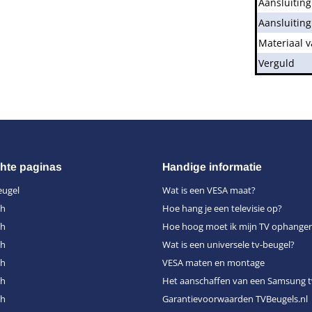
Aansluiting
Aansluiting
Materiaal 
Verguld
hte paginas
Handige informatie
eugel
Wat is een VESA maat?
ch
Hoe hang je een televisie op?
ch
Hoe hoog moet ik mijn TV ophange
ch
Wat is een universele tv-beugel?
ch
VESA maten en montage
ch
Het aanschaffen van een Samsung t
ch
Garantievoorwaarden TVBeugels.nl