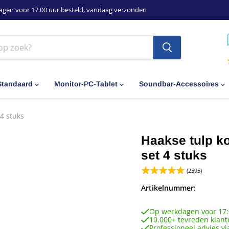
agen voor 17.00 uur besteld, vandaag verzonden
Standaard
Monitor-PC-Tablet
Soundbar-Accessoires
4 stuks
Haakse tulp ko
set 4 stuks
(2595)
Artikelnummer:
Op werkdagen voor 17:
10.000+ tevreden klant
Professioneel advies vi