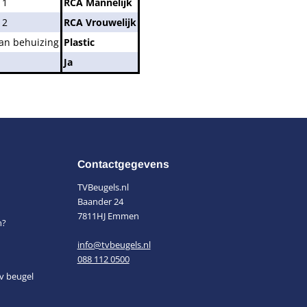
 1
RCA Mannelijk
 2
RCA Vrouwelijk
van behuizing
Plastic
Ja
Contactgegevens
TVBeugels.nl
Baander 24
7811HJ Emmen
n?
info@tvbeugels.nl
088 112 0500
v beugel