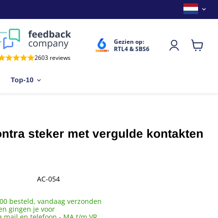
Land
Gezien op:
RTL4 & SBS6
Winkel
2603 reviews
bekijken
Top-10
ntra steker met vergulde kontakten
AC-054
00 besteld, vandaag verzonden
en gingen je voor
a mail en telefoon - MA t/m VR