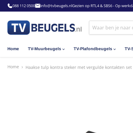
088 112 0500
info@tvbeugels.nl
Gezien op RTL4 & SBS6 - Op werkd
Home
TV-Muurbeugels
TV-Plafondbeugels
TV-
Home
Haakse tulp kontra steker met vergulde kontakten set 