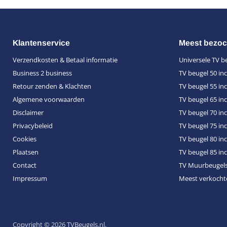
Klantenservice
Meest bezoc
Verzendkosten & Betaal informatie
Universele TV b
Business 2 business
TV beugel 50 in
Retour zenden & Klachten
TV beugel 55 in
Algemene voorwaarden
TV beugel 65 in
Disclaimer
TV beugel 70 in
Privacybeleid
TV beugel 75 in
Cookies
TV beugel 80 in
Plaatsen
TV beugel 85 in
Contact
TV Muurbeugel
Impressum
Meest verkocht
Copyright © 2026 TVBeugels.nl.