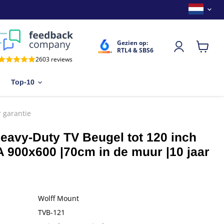
Land
Gezien op:
RTL4 & SBS6
Winkel
2603 reviews
bekijken
Top-10
 garantie
eavy-Duty TV Beugel tot 120 inch
A 900x600 |70cm in de muur |10 jaar
Wolff Mount
TVB-121