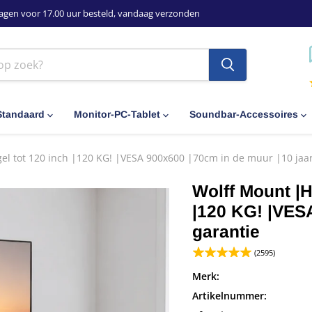
agen voor 17.00 uur besteld, vandaag verzonden
Standaard
Monitor-PC-Tablet
Soundbar-Accessoires
el tot 120 inch |120 KG! |VESA 900x600 |70cm in de muur |10 jaar
Wolff Mount |H
|120 KG! |VES
garantie
(2595)
Merk:
Artikelnummer: