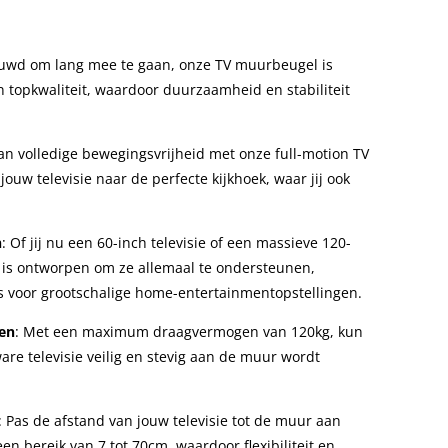
uwd om lang mee te gaan, onze TV muurbeugel is
 topkwaliteit, waardoor duurzaamheid en stabiliteit
van volledige bewegingsvrijheid met onze full-motion TV
jouw televisie naar de perfecte kijkhoek, waar jij ook
n
: Of jij nu een 60-inch televisie of een massieve 120-
 is ontworpen om ze allemaal te ondersteunen,
s voor grootschalige home-entertainmentopstellingen.
en
: Met een maximum draagvermogen van 120kg, kun
are televisie veilig en stevig aan de muur wordt
: Pas de afstand van jouw televisie tot de muur aan
n bereik van 7 tot 70cm, waardoor flexibiliteit en