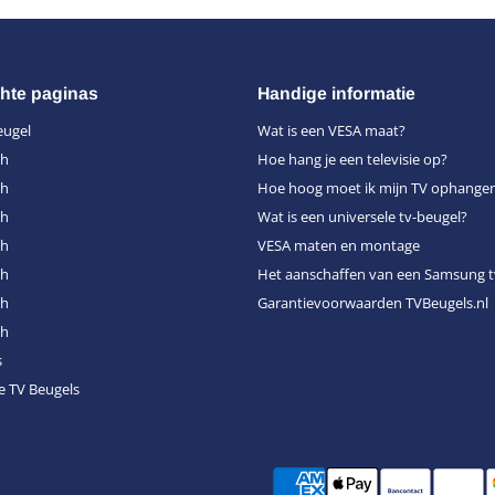
hte paginas
Handige informatie
eugel
Wat is een VESA maat?
ch
Hoe hang je een televisie op?
ch
Hoe hoog moet ik mijn TV ophange
ch
Wat is een universele tv-beugel?
ch
VESA maten en montage
ch
Het aanschaffen van een Samsung t
ch
Garantievoorwaarden TVBeugels.nl
ch
s
e TV Beugels