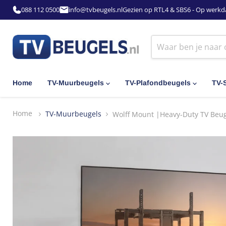
088 112 0500
info@tvbeugels.nl
Gezien op RTL4 & SBS6 - Op werkd
Home
TV-Muurbeugels
TV-Plafondbeugels
TV-
Home
TV-Muurbeugels
Wolff Mount |Heavy-Duty TV Beug