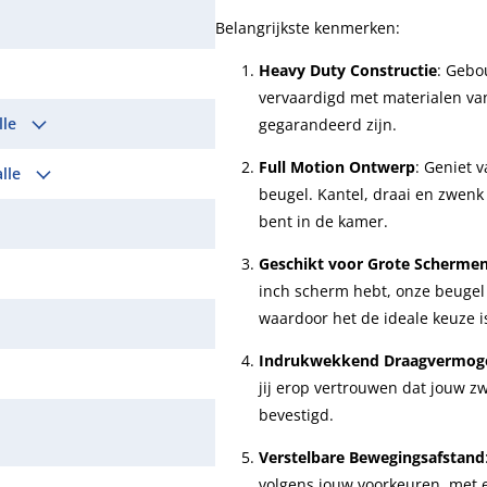
Belangrijkste kenmerken:
Heavy Duty Constructie
: Gebo
vervaardigd met materialen van
lle
gegarandeerd zijn.
Full Motion Ontwerp
: Geniet 
alle
beugel. Kantel, draai en zwenk 
bent in de kamer.
Geschikt voor Grote Scherme
inch scherm hebt, onze beugel
waardoor het de ideale keuze i
Indrukwekkend Draagvermog
jij erop vertrouwen dat jouw zw
bevestigd.
Verstelbare Bewegingsafstand
volgens jouw voorkeuren, met ee