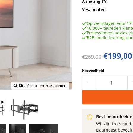
Afmeting TV:
Vesa maten:
Op werkdagen voor 17:
10.000+ tevreden klant
Professioneel advies vi
B2B snelle levering do
Huidige 
€199,00
Oorspronkelijke prij
€269,00
Hoeveelheid
Klik of scrol om in te zoomen
Best beoordeelde 
Wij zijn trots op
Daarnaast beveel