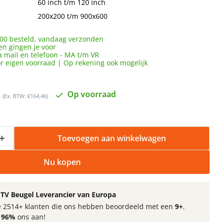
60 inch t/m 120 inch
200x200 t/m 900x600
00 besteld, vandaag verzonden
en gingen je voor
a mail en telefoon - MA t/m VR
or eigen voorraad | Op rekening ook mogelijk
prijs
s
Op voorraad
(Ex. BTW: €164,46)
Toevoegen aan winkelwagen
Nu kopen
TV Beugel Leverancier van Europa
 de 2514+ klanten die ons hebben beoordeeld met een
9+
.
t
96%
ons aan!