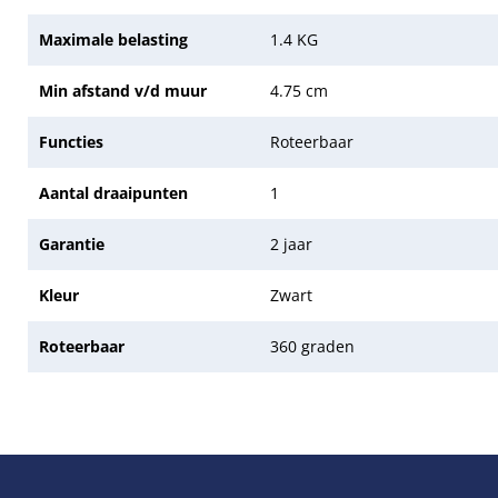
Maximale belasting
1.4 KG
Min afstand v/d muur
4.75 cm
Functies
Roteerbaar
Aantal draaipunten
1
Garantie
2 jaar
Kleur
Zwart
Roteerbaar
360 graden