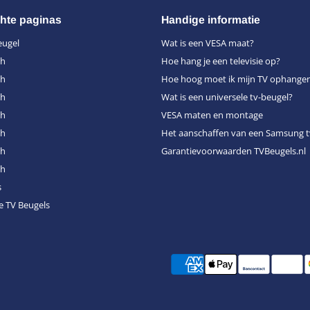
hte paginas
Handige informatie
eugel
Wat is een VESA maat?
ch
Hoe hang je een televisie op?
ch
Hoe hoog moet ik mijn TV ophange
ch
Wat is een universele tv-beugel?
ch
VESA maten en montage
ch
Het aanschaffen van een Samsung t
ch
Garantievoorwaarden TVBeugels.nl
ch
s
e TV Beugels