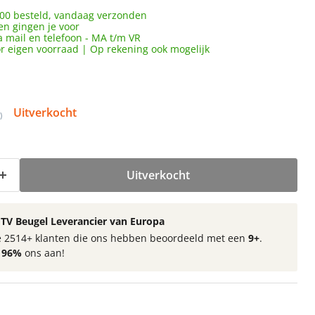
00 besteld, vandaag verzonden
en gingen je voor
a mail en telefoon - MA t/m VR
or eigen voorraad | Op rekening ook mogelijk
Uitverkocht
)
Uitverkocht
TV Beugel Leverancier van Europa
 de 2514+ klanten die ons hebben beoordeeld met een
9+
.
t
96%
ons aan!