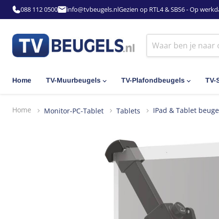
088 112 0500
info@tvbeugels.nl
Gezien op RTL4 & SBS6 - Op werkd
Home
TV-Muurbeugels
TV-Plafondbeugels
TV-
Home
Monitor-PC-Tablet
Tablets
IPad & Tablet beuge