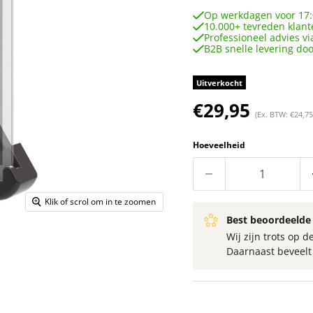
Op werkdagen voor 17:
10.000+ tevreden klant
Professioneel advies vi
B2B snelle levering do
Uitverkocht
Huidige prijs
€29,95
(Ex. BTW: €24,75
Hoeveelheid
Klik of scrol om in te zoomen
Best beoordeelde 
Wij zijn trots op
Daarnaast beveel