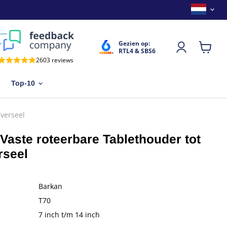
Land
Gezien op:
RTL4 & SBS6
Winkel
2603 reviews
bekijken
Top-10
verseel
Vaste roteerbare Tablethouder tot
rseel
Barkan
T70
7 inch t/m 14 inch