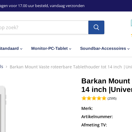
agen voor 17.00 uur besteld, vandaag verzonden
Standaard
Monitor-PC-Tablet
Soundbar-Accessoires
ls
Barkan Mount Vaste roteerbare Tablethouder tot 14 inch |Uni
Barkan Mount 
14 inch |Unive
(2595)
Merk:
Artikelnummer:
Afmeting TV: