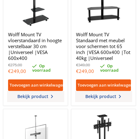
Wolff Mount TV
Wolff Mount TV
vloerstandaard in hoogte
Standaard met meubel
verstelbaar 30 cm
voor schermen tot 65
|Universeel |VESA
inch |VESA 600x400 |Tot
600x400
40kg |Universeel
Oorspronkelijke
Oorspronkelijke
€275,00
€349,00
Op
Op
prijs
prijs
voorraad
voorraad
Huidige
Huidige
€249,00
€249,00
prijs
prijs
Toevoegen aan winkelwagen
Toevoegen aan winkelwagen
Bekijk product
Bekijk product