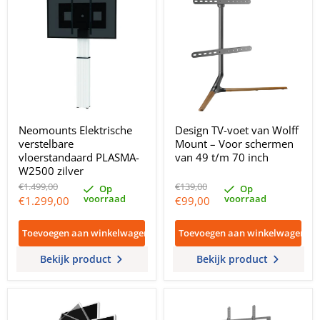
Neomounts Elektrische
Design TV-voet van Wolff
verstelbare
Mount – Voor schermen
vloerstandaard PLASMA-
van 49 t/m 70 inch
W2500 zilver
Oorspronkelijke
Oorspronkelijke
€1.499,00
€139,00
Op
Op
prijs
prijs
voorraad
voorraad
Huidige
Huidige
€1.299,00
€99,00
prijs
prijs
Toevoegen aan winkelwagen
Toevoegen aan winkelwagen
Bekijk product
Bekijk product