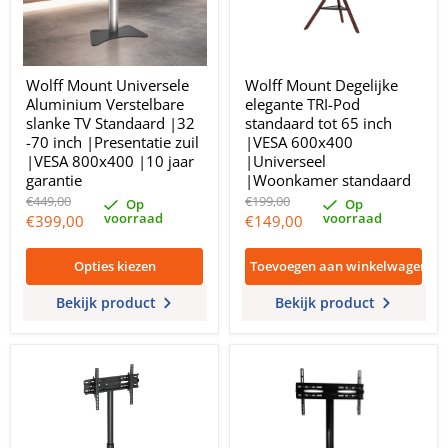
Wolff Mount Universele
Wolff Mount Degelijke
Aluminium Verstelbare
elegante TRI-Pod
slanke TV Standaard |32
standaard tot 65 inch
-70 inch |Presentatie zuil
|VESA 600x400
|VESA 800x400 |10 jaar
|Universeel
garantie
|Woonkamer standaard
Oorspronkelijke
Oorspronkelijke
€449,00
€199,00
Op
Op
prijs
prijs
voorraad
voorraad
Huidige
Huidige
€399,00
€149,00
prijs
prijs
Opties kiezen
Toevoegen aan winkelwagen
Bekijk product
Bekijk product