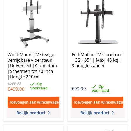
Wolff Mount TV stevige
Full-Motion TV-standaard
verrijdbare vloersteun
| 32 - 65" | Max. 45 kg |
|Universeel |Aluminium
3 hoogtestanden
|Schermen tot 70 inch
|Hoogte 210cm
Oorspronkelijke
€599,00
Op
Op
prijs
voorraad
Huidige
€99,99
€499,00
voorraad
prijs
Toevoegen aan winkelwagen
Toevoegen aan winkelwagen
Bekijk product
Bekijk product