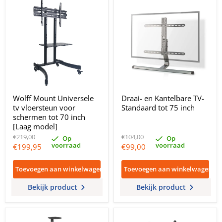
Wolff Mount Universele
Draai- en Kantelbare TV-
tv vloersteun voor
Standaard tot 75 inch
schermen tot 70 inch
[Laag model]
Oorspronkelijke
Oorspronkelijke
€219,00
€104,00
Op
Op
prijs
prijs
voorraad
voorraad
Huidige
Huidige
€199,95
€99,00
prijs
prijs
Toevoegen aan winkelwagen
Toevoegen aan winkelwagen
Bekijk product
Bekijk product