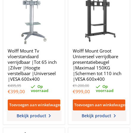
Wolff Mount Tv
Wolff Mount Groot
vloerstandaard
Universeel verrijdbare
verrijdbaar |Tot 65 inch
presentatiebeugel
|Zilver |Hoogte
|Maximaal 150KG
verstelbaar |Universeel
|Schermen tot 110 inch
|VESA 600x400
|VESA 600x400
Oorspronkelijke
Oorspronkelijke
€495,95
€1.200,00
Op
Op
prijs
prijs
voorraad
voorraad
Huidige
Huidige
€399,00
€999,00
prijs
prijs
Toevoegen aan winkelwagen
Toevoegen aan winkelwagen
Bekijk product
Bekijk product