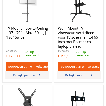
TV Mount Floor-to-Ceiling
Wolff Mount TV
| 37 - 70" | Max. 30 kg |
vloersteun verrijdbaar
180° Swivel
voor TV schermen tot 65
inch met Beamer en
laptop plateau
Oorspronkelijke
Oorspronkelijke
€199,95
€229,00
Op
Op
prijs
prijs
voorraad
voorraad
Huidige
Huidige
€179,00
€199,95
prijs
prijs
Toevoegen aan winkelwagen
Toevoegen aan winkelwagen
Bekijk product
Bekijk product