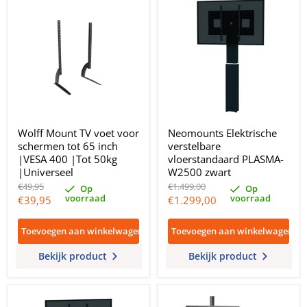
Wolff Mount TV voet voor
Neomounts Elektrische
schermen tot 65 inch
verstelbare
|VESA 400 |Tot 50kg
vloerstandaard PLASMA-
|Universeel
W2500 zwart
Oorspronkelijke
Oorspronkelijke
€49,95
€1.499,00
Op
Op
prijs
prijs
voorraad
voorraad
Huidige
Huidige
€39,95
€1.299,00
prijs
prijs
Toevoegen aan winkelwagen
Toevoegen aan winkelwagen
Bekijk product
Bekijk product