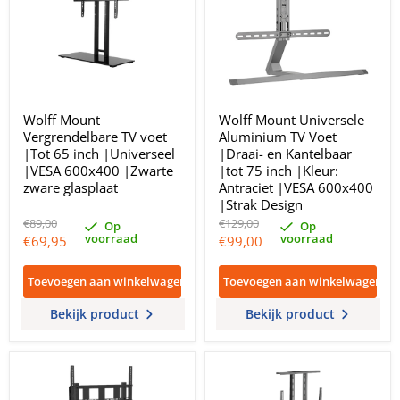
Wolff Mount
Wolff Mount Universele
Vergrendelbare TV voet
Aluminium TV Voet
|Tot 65 inch |Universeel
|Draai- en Kantelbaar
|VESA 600x400 |Zwarte
|tot 75 inch |Kleur:
zware glasplaat
Antraciet |VESA 600x400
|Strak Design
Oorspronkelijke
Oorspronkelijke
€89,00
€129,00
Op
Op
prijs
prijs
voorraad
voorraad
Huidige
Huidige
€69,95
€99,00
prijs
prijs
Toevoegen aan winkelwagen
Toevoegen aan winkelwagen
Bekijk product
Bekijk product