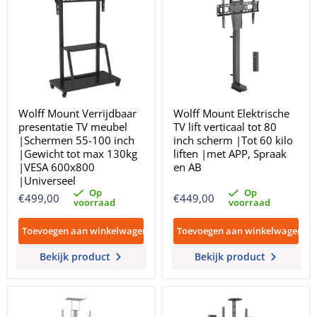
Wolff Mount Verrijdbaar
Wolff Mount Elektrische
presentatie TV meubel
TV lift verticaal tot 80
|Schermen 55-100 inch
inch scherm |Tot 60 kilo
|Gewicht tot max 130kg
liften |met APP, Spraak
|VESA 600x800
en AB
|Universeel
Op
Op
€499,00
€449,00
voorraad
voorraad
Toevoegen aan winkelwagen
Toevoegen aan winkelwagen
Bekijk product
Bekijk product