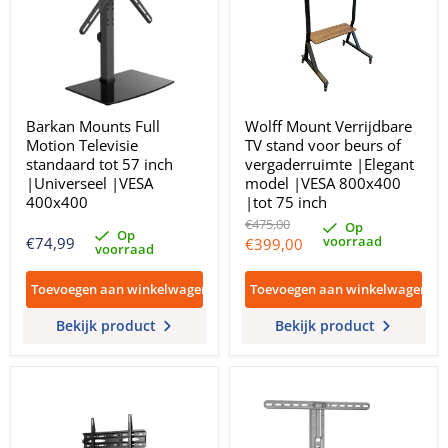
Barkan Mounts Full
Wolff Mount Verrijdbare
Motion Televisie
TV stand voor beurs of
standaard tot 57 inch
vergaderruimte |Elegant
|Universeel |VESA
model |VESA 800x400
400x400
|tot 75 inch
Oorspronkelijke
€475,00
Op
Op
prijs
voorraad
Huidige
€74,99
€399,00
voorraad
prijs
Toevoegen aan winkelwagen
Toevoegen aan winkelwagen
Bekijk product
Bekijk product