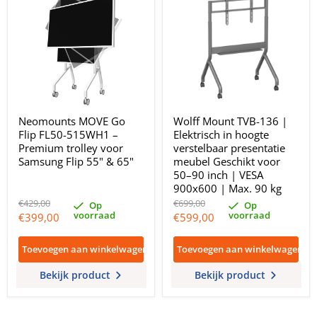
Neomounts MOVE Go
Wolff Mount TVB-136 |
Flip FL50-515WH1 –
Elektrisch in hoogte
Premium trolley voor
verstelbaar presentatie
Samsung Flip 55" & 65"
meubel Geschikt voor
50–90 inch | VESA
900x600 | Max. 90 kg
Oorspronkelijke
Oorspronkelijke
€429,00
€699,00
Op
Op
prijs
prijs
voorraad
voorraad
Huidige
Huidige
€399,00
€599,00
prijs
prijs
Toevoegen aan winkelwagen
Toevoegen aan winkelwagen
Bekijk product
Bekijk product