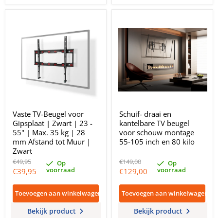
Vaste TV-Beugel voor
Schuif- draai en
Gipsplaat | Zwart | 23 -
kantelbare TV beugel
55" | Max. 35 kg | 28
voor schouw montage
mm Afstand tot Muur |
55-105 inch en 80 kilo
Zwart
Oorspronkelijke
Oorspronkelijke
€49,95
€149,00
Op
Op
prijs
prijs
voorraad
voorraad
Huidige
Huidige
€39,95
€129,00
prijs
prijs
Toevoegen aan winkelwagen
Toevoegen aan winkelwagen
Bekijk product
Bekijk product