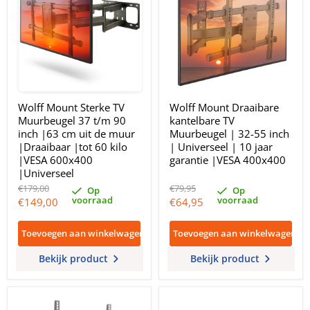
Wolff Mount Sterke TV
Wolff Mount Draaibare
Muurbeugel 37 t/m 90
kantelbare TV
inch |63 cm uit de muur
Muurbeugel | 32-55 inch
|Draaibaar |tot 60 kilo
| Universeel | 10 jaar
|VESA 600x400
garantie |VESA 400x400
|Universeel
Oorspronkelijke
Oorspronkelijke
€179,00
€79,95
Op
Op
prijs
prijs
voorraad
voorraad
Huidige
Huidige
€149,00
€64,95
prijs
prijs
Toevoegen aan winkelwagen
Toevoegen aan winkelwagen
Bekijk product
Bekijk product