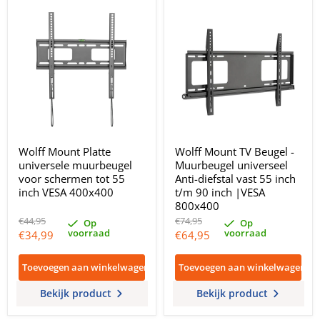
Wolff Mount Platte
Wolff Mount TV Beugel -
universele muurbeugel
Muurbeugel universeel
voor schermen tot 55
Anti-diefstal vast 55 inch
inch VESA 400x400
t/m 90 inch |VESA
800x400
Oorspronkelijke
Oorspronkelijke
€44,95
€74,95
Op
Op
prijs
prijs
voorraad
voorraad
Huidige
Huidige
€34,99
€64,95
prijs
prijs
Toevoegen aan winkelwagen
Toevoegen aan winkelwagen
Bekijk product
Bekijk product