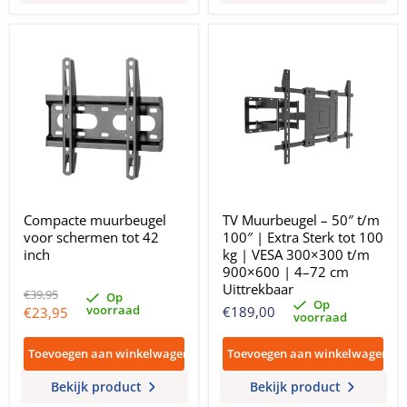
Compacte muurbeugel
TV Muurbeugel – 50″ t/m
voor schermen tot 42
100″ | Extra Sterk tot 100
inch
kg | VESA 300×300 t/m
900×600 | 4–72 cm
Uittrekbaar
Oorspronkelijke
€39,95
Op
Op
prijs
voorraad
Huidige
€189,00
€23,95
voorraad
prijs
Toevoegen aan winkelwagen
Toevoegen aan winkelwagen
Bekijk product
Bekijk product