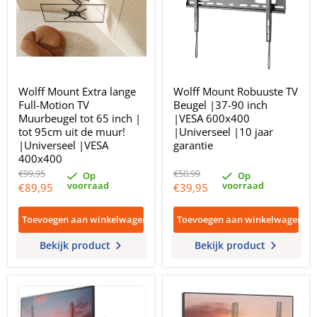
Wolff Mount Extra lange
Wolff Mount Robuuste TV
Full-Motion TV
Beugel |37-90 inch
Muurbeugel tot 65 inch |
|VESA 600x400
tot 95cm uit de muur!
|Universeel |10 jaar
|Universeel |VESA
garantie
400x400
Oorspronkelijke
Oorspronkelijke
€99,95
€50,99
Op
Op
prijs
prijs
voorraad
voorraad
Huidige
Huidige
€89,95
€39,95
prijs
prijs
Toevoegen aan winkelwagen
Toevoegen aan winkelwagen
Bekijk product
Bekijk product