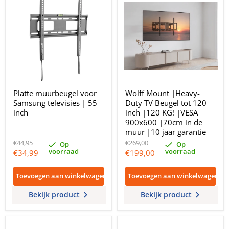
Platte muurbeugel voor
Wolff Mount |Heavy-
Samsung televisies | 55
Duty TV Beugel tot 120
inch
inch |120 KG! |VESA
900x600 |70cm in de
muur |10 jaar garantie
Oorspronkelijke
Oorspronkelijke
€44,95
€269,00
Op
Op
prijs
prijs
voorraad
voorraad
Huidige
Huidige
€34,99
€199,00
prijs
prijs
Toevoegen aan winkelwagen
Toevoegen aan winkelwagen
Bekijk product
Bekijk product