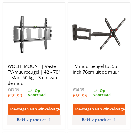
WOLFF MOUNT | Vaste
TV muurbeugel tot 55
TV-muurbeugel | 42 - 70"
inch 76cm uit de muur!
| Max. 50 kg | 3 cm van
de muur
Oorspronkelijke
Oorspronkelijke
€49,99
€94,95
Op
Op
prijs
prijs
voorraad
voorraad
Huidige
Huidige
€39,99
€69,95
prijs
prijs
Toevoegen aan winkelwagen
Toevoegen aan winkelwagen
Bekijk product
Bekijk product