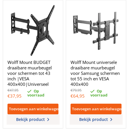
Wolff Mount BUDGET
Wolff Mount universele
draaibare muurbeugel
draaibare muurbeugel
voor schermen tot 43
voor Samsung schermen
inch |VESA
tot 55 inch en VESA
400x400|Universeel
400x400
Oorspronkelijke
Oorspronkelijke
€47,95
€79,95
Op
Op
prijs
prijs
voorraad
voorraad
Huidige
Huidige
€37,95
€64,95
prijs
prijs
Toevoegen aan winkelwagen
Toevoegen aan winkelwagen
Bekijk product
Bekijk product