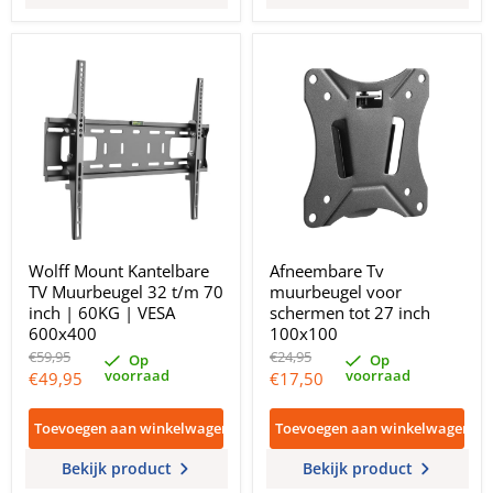
Wolff Mount Kantelbare
Afneembare Tv
TV Muurbeugel 32 t/m 70
muurbeugel voor
inch | 60KG | VESA
schermen tot 27 inch
600x400
100x100
Oorspronkelijke
Oorspronkelijke
€59,95
€24,95
Op
Op
prijs
prijs
voorraad
voorraad
Huidige
Huidige
€49,95
€17,50
prijs
prijs
Toevoegen aan winkelwagen
Toevoegen aan winkelwagen
Bekijk product
Bekijk product