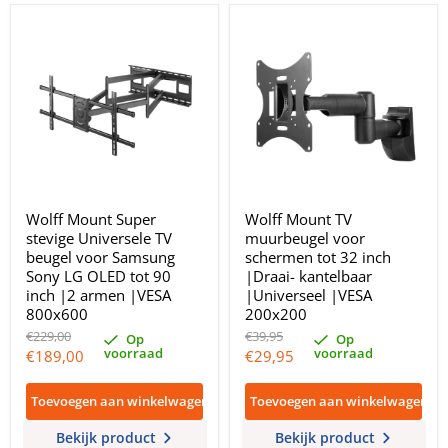
Wolff Mount Super
Wolff Mount TV
stevige Universele TV
muurbeugel voor
beugel voor Samsung
schermen tot 32 inch
Sony LG OLED tot 90
|Draai- kantelbaar
inch |2 armen |VESA
|Universeel |VESA
800x600
200x200
Oorspronkelijke
Oorspronkelijke
€229,00
€39,95
Op
Op
prijs
prijs
voorraad
voorraad
Huidige
Huidige
€189,00
€29,95
prijs
prijs
Toevoegen aan winkelwagen
Toevoegen aan winkelwagen
Bekijk product
Bekijk product