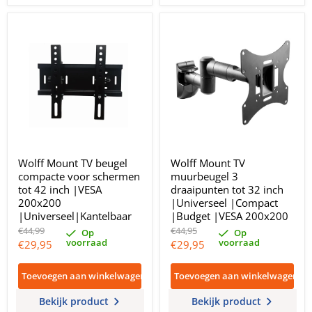
Wolff Mount TV beugel
Wolff Mount TV
compacte voor schermen
muurbeugel 3
tot 42 inch |VESA
draaipunten tot 32 inch
200x200
|Universeel |Compact
|Universeel|Kantelbaar
|Budget |VESA 200x200
Oorspronkelijke
Oorspronkelijke
€44,99
€44,95
Op
Op
prijs
prijs
voorraad
voorraad
Huidige
Huidige
€29,95
€29,95
prijs
prijs
Toevoegen aan winkelwagen
Toevoegen aan winkelwagen
Bekijk product
Bekijk product