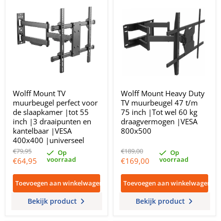
Wolff Mount TV
Wolff Mount Heavy Duty
muurbeugel perfect voor
TV muurbeugel 47 t/m
de slaapkamer |tot 55
75 inch |Tot wel 60 kg
inch |3 draaipunten en
draagvermogen |VESA
kantelbaar |VESA
800x500
400x400 |universeel
Oorspronkelijke
Oorspronkelijke
€79,95
€189,00
Op
Op
prijs
prijs
voorraad
voorraad
Huidige
Huidige
€64,95
€169,00
prijs
prijs
Toevoegen aan winkelwagen
Toevoegen aan winkelwagen
Bekijk product
Bekijk product